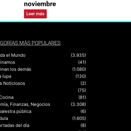
noviembre
Leer más
GORÍAS MÁS POPULARES
nda el Mundo
(3.935)
pinamos
(41)
pinan los demás
(1.080)
a lupa
(130)
s Noticiosos
(2)
(75)
 Cocina
(81)
mía, Finanzas, Negocios
(3.308)
palestra pública
(6)
dula
(1.605)
rtadas del día
(8)