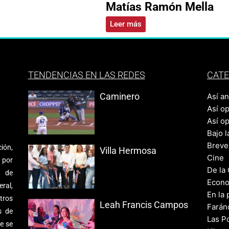
Matías Ramón Mella
Leer más
TENDENCIAS EN LAS REDES
CATE
Caminero
Así a
Así o
Así o
Bajo l
Breve
ión,
Villa Hermosa
Cine
 por
De la
s de
Econo
ral,
En la 
tros
Leah Francis Campos
Farán
s de
Las Po
e se