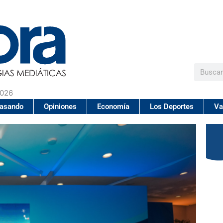
Buscar
2026
pasando
Opiniones
Economía
Los Deportes
Va