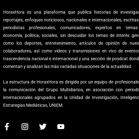
HoraxHora es una plataforma que publica historias de investigac
reportajes, enfoques noticiosos, nacionales e internacionales, escritas
periodistas profesionales, comunicadores, expertos en tema
economía, política, sociales, sin descuidar los temas de interés gene
como los deportes, entretenimiento, artículos de opinión de nues
colaboradores, así como videos y transmisiones en vivo de evento
trascendencia nacional e internacional y una sección de posdcat dond
comentan y analizan las más variadas situaciones de la actualidad.
La estructura de HoraxHora es dirigida por un equipo de profesionale
la comunicación del Grupo Multidiarios, en asociación con periodi
internacionales agrupados en la Unidad de Investigación, Inteligenc
Estrategias Mediáticas, UNIEM.
F
I
T
Y
a
n
w
o