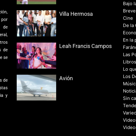
Bajo l
Breve
ión,
Villa Hermosa
Cine
 por
De la
s de
Econo
ral,
En la 
tros
Leah Francis Campos
Farán
s de
Las Po
e se
Libro
Lo qu
Los D
Avión
s de
Músic
stas
Notic
ia y
Sin c
Tende
Varie
Video
Video