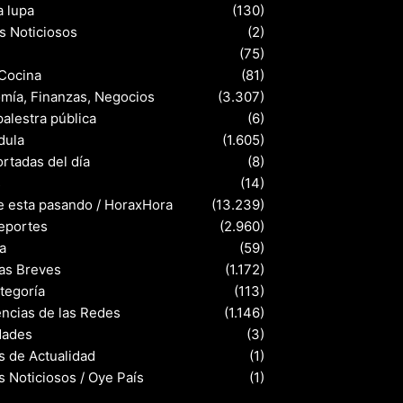
a lupa
(130)
s Noticiosos
(2)
(75)
 Cocina
(81)
mía, Finanzas, Negocios
(3.307)
palestra pública
(6)
dula
(1.605)
rtadas del día
(8)
s
(14)
e esta pasando / HoraxHora
(13.239)
eportes
(2.960)
a
(59)
ias Breves
(1.172)
ategoría
(113)
ncias de las Redes
(1.146)
dades
(3)
s de Actualidad
(1)
s Noticiosos / Oye País
(1)