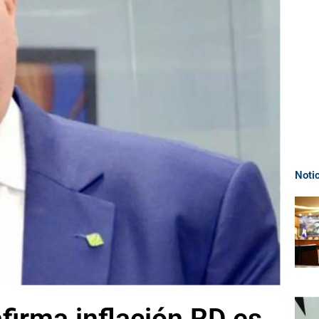
Noti
firma inflación RD es