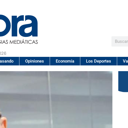
Buscar
026
pasando
Opiniones
Economía
Los Deportes
Va