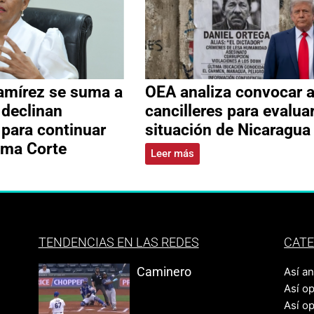
amírez se suma a
OEA analiza convocar 
 declinan
cancilleres para evalua
 para continuar
situación de Nicaragua
ema Corte
Leer más
TENDENCIAS EN LAS REDES
CATE
Caminero
Así a
Así o
Así o