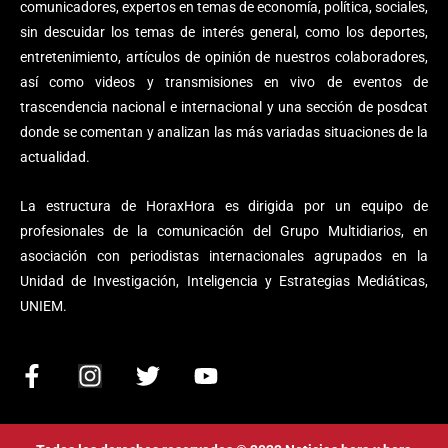
comunicadores, expertos en temas de economía, política, sociales,
sin descuidar los temas de interés general, como los deportes,
entretenimiento, artículos de opinión de nuestros colaboradores,
así como videos y transmisiones en vivo de eventos de
trascendencia nacional e internacional y una sección de posdcat
donde se comentan y analizan las más variadas situaciones de la
actualidad.
La estructura de HoraxHora es dirigida por un equipo de
profesionales de la comunicación del Grupo Multidiarios, en
asociación con periodistas internacionales agrupados en la
Unidad de Investigación, Inteligencia y Estrategias Mediáticas,
UNIEM.
F
I
T
Y
a
n
w
o
c
s
i
u
e
t
t
t