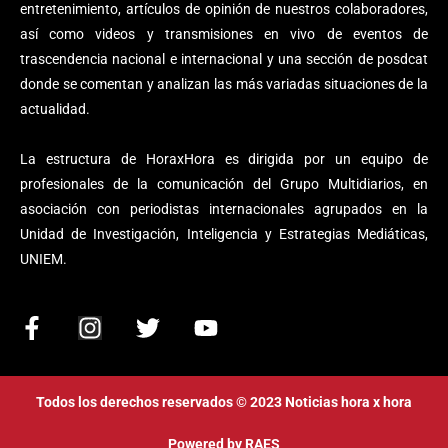
entretenimiento, artículos de opinión de nuestros colaboradores,
así como videos y transmisiones en vivo de eventos de
trascendencia nacional e internacional y una sección de posdcat
donde se comentan y analizan las más variadas situaciones de la
actualidad.
La estructura de HoraxHora es dirigida por un equipo de
profesionales de la comunicación del Grupo Multidiarios, en
asociación con periodistas internacionales agrupados en la
Unidad de Investigación, Inteligencia y Estrategias Mediáticas,
UNIEM.
F
I
T
Y
a
n
w
o
c
s
i
u
e
t
t
t
Todos los derechos reservados © 2023 Noticias hora x hora
b
a
t
u
o
g
e
b
Powered by
RAES