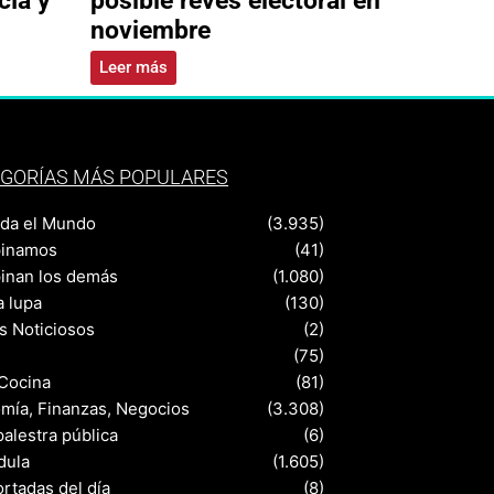
noviembre
Leer más
GORÍAS MÁS POPULARES
nda el Mundo
(3.935)
pinamos
(41)
pinan los demás
(1.080)
a lupa
(130)
s Noticiosos
(2)
(75)
 Cocina
(81)
mía, Finanzas, Negocios
(3.308)
palestra pública
(6)
dula
(1.605)
rtadas del día
(8)