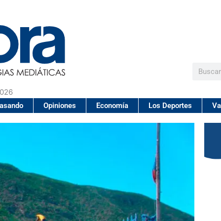
Buscar
2026
pasando
Opiniones
Economía
Los Deportes
Va