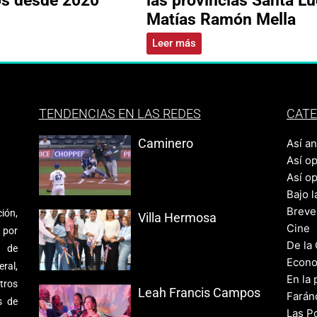
Matías Ramón Mella
Leer más
TENDENCIAS EN LAS REDES
CATE
Caminero
Así a
Así o
Así o
Bajo l
Breve
ión,
Villa Hermosa
Cine
 por
De la
s de
Econo
ral,
En la 
tros
Leah Francis Campos
Farán
s de
Las Po