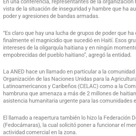
En una conferencia, representantes de la organización h
vista de la situación de inseguridad y hambre que ha a
poder y agresiones de bandas armadas.
“Es claro que hay una lucha de grupos de poder que h
finalmente el magnicidio que sucedió en Haití. Esos gru
intereses de la oligarquía haitiana y en ningún momento
empobrecidas del pueblo haitiano”, agregó la entidad.
La ANED hace un llamado en particular a la comunidad s
Organización de las Naciones Unidas para la Agricultu
Latinoamericanos y Caribeños (CELAC) como a la Comu
hambruna que amenaza a más de 2 millones de haitianos
asistencia humanitaria urgente para las comunidades e
El llamado a reapertura también lo hizo la Federació
(Fedocámaras), la cual solicitó poner a funcionar el me
actividad comercial en la zona.