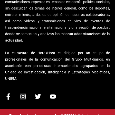
comunicadores, expertos en temas de economía, política, sociales,
sin descuidar los temas de interés general, como los deportes,
entretenimiento, artículos de opinión de nuestros colaboradores,
así como videos y transmisiones en vivo de eventos de
trascendencia nacional e internacional y una sección de posdcat
donde se comentan y analizan las más variadas situaciones de la
actualidad.
La estructura de HoraxHora es dirigida por un equipo de
profesionales de la comunicación del Grupo Multidiarios, en
asociación con periodistas internacionales agrupados en la
Unidad de Investigación, Inteligencia y Estrategias Mediáticas,
UNIEM.
F
I
T
Y
a
n
w
o
c
s
i
u
e
t
t
t