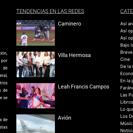
TENDENCIAS EN LAS REDES
CATE
Caminero
Así a
Así o
Así o
Bajo l
Breve
ión,
Villa Hermosa
Cine
 por
De la
s de
Econo
ral,
En la 
tros
Leah Francis Campos
Farán
s de
Las Po
e se
Libro
Lo qu
Los D
Avión
s de
Músic
stas
Notic