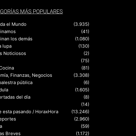
GORÍAS MÁS POPULARES
nda el Mundo
(3.935)
pinamos
(41)
pinan los demás
(1.080)
a lupa
(130)
s Noticiosos
(2)
(75)
 Cocina
(81)
mía, Finanzas, Negocios
(3.308)
palestra pública
(6)
dula
(1.605)
rtadas del día
(8)
s
(14)
e esta pasando / HoraxHora
(13.246)
eportes
(2.960)
a
(59)
ias Breves
(1.172)