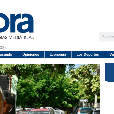
Buscar
2026
pasando
Opiniones
Economía
Los Deportes
Va