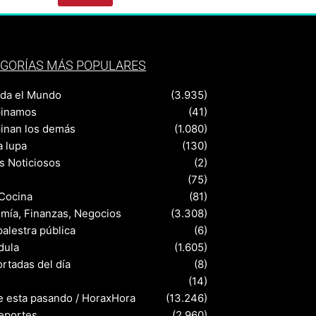
GORÍAS MÁS POPULARES
nda el Mundo
(3.935)
pinamos
(41)
pinan los demás
(1.080)
a lupa
(130)
s Noticiosos
(2)
(75)
 Cocina
(81)
mía, Finanzas, Negocios
(3.308)
palestra pública
(6)
dula
(1.605)
rtadas del día
(8)
s
(14)
e esta pasando / HoraxHora
(13.246)
eportes
(2.960)