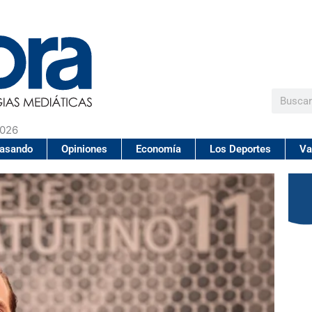
Buscar
2026
pasando
Opiniones
Economía
Los Deportes
Va