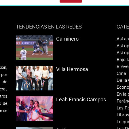
TENDENCIAS EN LAS REDES
CATE
Caminero
Así a
Así o
Así o
Bajo l
Breve
ión,
Villa Hermosa
Cine
 por
De la
s de
Econo
ral,
En la 
tros
Leah Francis Campos
Farán
s de
Las Po
e se
Libro
Lo qu
Los D