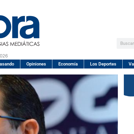
Buscar
2026
pasando
Opiniones
Economía
Los Deportes
Va