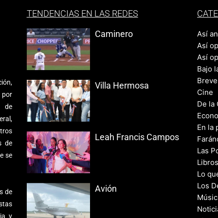
TENDENCIAS EN LAS REDES
CATE
Caminero
Así a
Así o
Así o
Bajo l
Breve
ión,
Villa Hermosa
Cine
 por
De la
s de
Econo
ral,
En la 
tros
Leah Francis Campos
Farán
s de
Las Po
e se
Libro
Lo qu
Los D
Avión
s de
Músic
stas
Notic
ia y