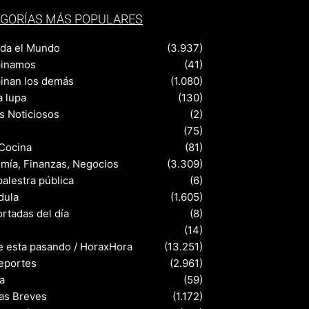
GORÍAS MÁS POPULARES
nda el Mundo
(3.937)
pinamos
(41)
pinan los demás
(1.080)
a lupa
(130)
s Noticiosos
(2)
(75)
 Cocina
(81)
mía, Finanzas, Negocios
(3.309)
palestra pública
(6)
dula
(1.605)
rtadas del día
(8)
s
(14)
e esta pasando / HoraxHora
(13.251)
eportes
(2.961)
a
(59)
ias Breves
(1.172)