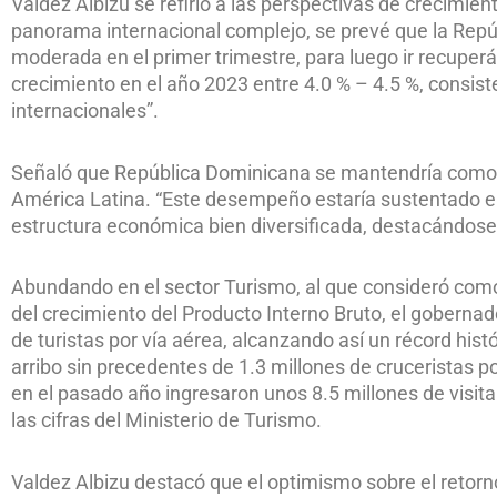
Valdez Albizu se refirió a las perspectivas de crecimie
panorama internacional complejo, se prevé que la Rep
moderada en el primer trimestre, para luego ir recupe
crecimiento en el año 2023 entre 4.0 % – 4.5 %, consis
internacionales”.
Señaló que República Dominicana se mantendría como 
América Latina. “Este desempeño estaría sustentado en 
estructura económica bien diversificada, destacándose 
Abundando en el sector Turismo, al que consideró como
del crecimiento del Producto Interno Bruto, el gobernad
de turistas por vía aérea, alcanzando así un récord his
arribo sin precedentes de 1.3 millones de cruceristas po
en el pasado año ingresaron unos 8.5 millones de visi
las cifras del Ministerio de Turismo.
Valdez Albizu destacó que el optimismo sobre el retorno