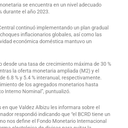
a monetaria se encuentra en un nivel adecuado
 % durante el año 2023.
 Central continuó implementando un plan gradual
 choques inflacionarios globales, así como las
ctividad económica doméstica mantuvo un
ado desde una tasa de crecimiento máxima de 30 %
entras la oferta monetaria ampliada (M2) y el
de 6.8 % y 5.4 % interanual, respectivamente.
cimiento de los agregados monetarios hasta
to Interno Nominal”, puntualizó.
 en que Valdez Albizu les informara sobre el
rnador respondió indicando que “el BCRD tiene un
mo nos define el Fondo Monetario Internacional
rma electrónica de divisas para evitar la