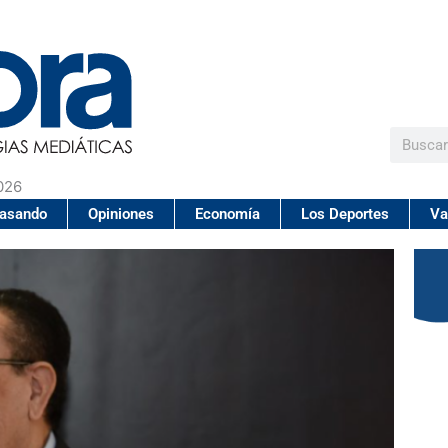
Buscar
026
pasando
Opiniones
Economía
Los Deportes
Va