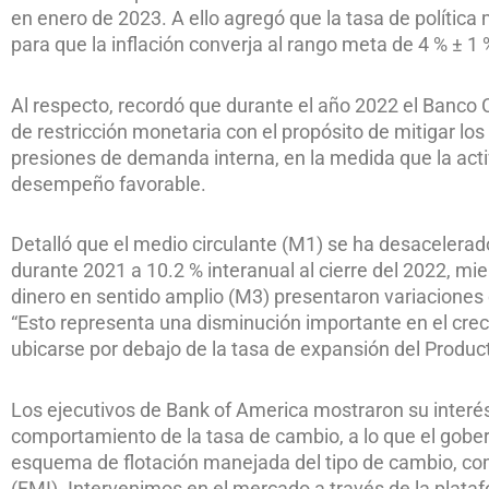
en enero de 2023. A ello agregó que la tasa de polític
para que la inflación converja al rango meta de 4 % ± 1
Al respecto, recordó que durante el año 2022 el Banco
de restricción monetaria con el propósito de mitigar los
presiones de demanda interna, en la medida que la a
desempeño favorable.
Detalló que el medio circulante (M1) se ha desaceler
durante 2021 a 10.2 % interanual al cierre del 2022, mi
dinero en sentido amplio (M3) presentaron variaciones 
“Esto representa una disminución importante en el cre
ubicarse por debajo de la tasa de expansión del Produc
Los ejecutivos de Bank of America mostraron su interés
comportamiento de la tasa de cambio, a lo que el gobe
esquema de flotación manejada del tipo de cambio, co
(FMI). Intervenimos en el mercado a través de la platafo