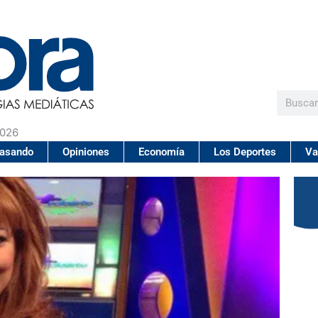
Buscar
2026
pasando
Opiniones
Economía
Los Deportes
Va