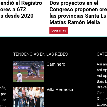
ndió el Registro
Dos proyectos en el
ores a 672
Congreso proponen cre
os desde 2020
las provincias Santa Lu
Matías Ramón Mella
Leer más
TENDENCIAS EN LAS REDES
CATE
Caminero
Así a
Así o
Así o
Bajo l
Breve
ión,
Villa Hermosa
Cine
 por
De la
s de
Econo
ral,