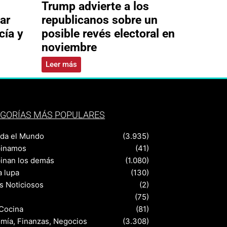
Trump advierte a los
ar
republicanos sobre un
cía y
posible revés electoral en
noviembre
Leer más
GORÍAS MÁS POPULARES
nda el Mundo
(3.935)
pinamos
(41)
pinan los demás
(1.080)
a lupa
(130)
s Noticiosos
(2)
(75)
 Cocina
(81)
mía, Finanzas, Negocios
(3.308)