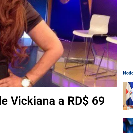
Noti
de Vickiana a RD$ 69