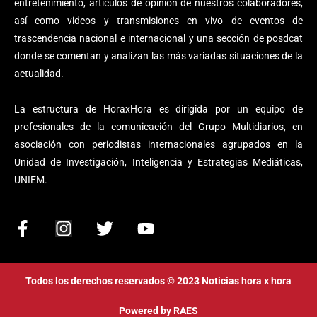
entretenimiento, artículos de opinión de nuestros colaboradores,
así como videos y transmisiones en vivo de eventos de
trascendencia nacional e internacional y una sección de posdcat
donde se comentan y analizan las más variadas situaciones de la
actualidad.
La estructura de HoraxHora es dirigida por un equipo de
profesionales de la comunicación del Grupo Multidiarios, en
asociación con periodistas internacionales agrupados en la
Unidad de Investigación, Inteligencia y Estrategias Mediáticas,
UNIEM.
F
I
T
Y
a
n
w
o
c
s
i
u
e
t
t
t
Todos los derechos reservados © 2023 Noticias hora x hora
b
a
t
u
o
g
e
b
Powered by
RAES