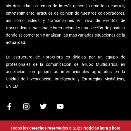
sin descuidar los temas de interés general, como los deportes,
entretenimiento, artículos de opinión de nuestros colaboradores,
así como videos y transmisiones en vivo de eventos de
trascendencia nacional e internacional y una sección de posdcat
donde se comentan y analizan las más variadas situaciones de la
actualidad.
La estructura de HoraxHora es dirigida por un equipo de
profesionales de la comunicación del Grupo Multidiarios, en
asociación con periodistas internacionales agrupados en la
Unidad de Investigación, Inteligencia y Estrategias Mediáticas,
UNIEM.
F
I
T
Y
a
n
w
o
c
s
i
u
e
t
t
t
Todos los derechos reservados © 2023 Noticias hora x hora