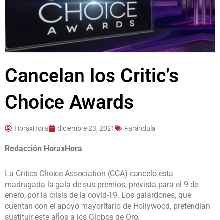
Cancelan los Critic’s
Choice Awards
HoraxHora
diciembre 23, 2021
Farándula
Redacción HoraxHora
La Critics Choice Association (CCA) canceló esta
madrugada la gala de sus premios, prevista para el 9 de
enero, por la crisis de la covid-19. Los galardones, que
cuentan con el apoyo mayoritario de Hollywood, pretendían
sustituir este años a los Globos de Oro.