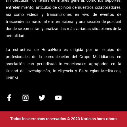
sin descuidar los temas de interés general, como los deportes,
entretenimiento, artículos de opinión de nuestros colaboradores,
así como videos y transmisiones en vivo de eventos de
trascendencia nacional e internacional y una sección de posdcat
donde se comentan y analizan las más variadas situaciones de la
actualidad.
La estructura de HoraxHora es dirigida por un equipo de
profesionales de la comunicación del Grupo Multidiarios, en
asociación con periodistas internacionales agrupados en la
Unidad de Investigación, Inteligencia y Estrategias Mediáticas,
UNIEM.
F
I
T
Y
a
n
w
o
c
s
i
u
e
t
t
t
Todos los derechos reservados © 2023 Noticias hora x hora
b
a
t
u