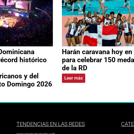
Dominicana
Harán caravana hoy en
récord histórico
para celebrar 150 meda
de la RD
icanos y del
Leer más
nto Domingo 2026
TENDENCIAS EN LAS REDES
CATE