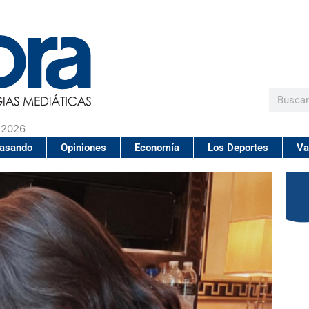
Buscar
 2026
pasando
Opiniones
Economía
Los Deportes
Va