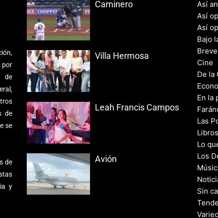
Caminero
Así a
Así o
Así o
Bajo l
Breve
ión,
Villa Hermosa
Cine
 por
De la
s de
Econo
ral,
En la 
tros
Leah Francis Campos
Farán
s de
Las Po
e se
Libro
Lo qu
Los D
Avión
s de
Músic
stas
Notic
ia y
Sin c
Tende
Varie