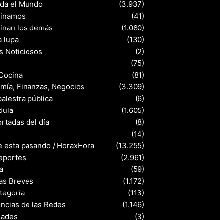
nda el Mundo
(3.937)
pinamos
(41)
pinan los demás
(1.080)
a lupa
(130)
s Noticiosos
(2)
(75)
 Cocina
(81)
mía, Finanzas, Negocios
(3.309)
palestra pública
(6)
dula
(1.605)
rtadas del día
(8)
s
(14)
e esta pasando / HoraxHora
(13.255)
eportes
(2.961)
a
(59)
ias Breves
(1.172)
ategoría
(113)
ncias de las Redes
(1.146)
dades
(3)