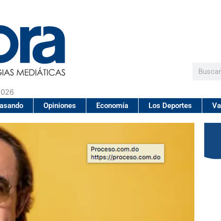
Buscar
2026
pasando
Opiniones
Economía
Los Deportes
Va