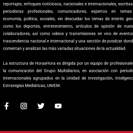
reportajes, enfoques noticiosos, nacionales e internacionales, escritas
periodistas profesionales, comunicadores, expertos en tema
economía, política, sociales, sin descuidar los temas de interés gene
como los deportes, entretenimiento, artículos de opinión de nues
colaboradores, así como videos y transmisiones en vivo de evento
trascendencia nacional e internacional y una sección de posdcat dond
comentan y analizan las más variadas situaciones de la actualidad.
La estructura de HoraxHora es dirigida por un equipo de profesionale
la comunicación del Grupo Multidiarios, en asociación con periodi
internacionales agrupados en la Unidad de Investigación, Inteligenc
Estrategias Mediáticas, UNIEM.
F
I
T
Y
a
n
w
o
c
s
i
u
e
t
t
t