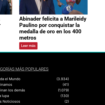
a
Abinader felicita a Marileidy
r
Paulino por conquistar la
medalla de oro en los 400
metros
Leer más
GORÍAS MÁS POPULARES
nda el Mundo
(3.934)
pinamos
(41)
pinan los demás
(1.079)
a lupa
(130)
s Noticiosos
(2)