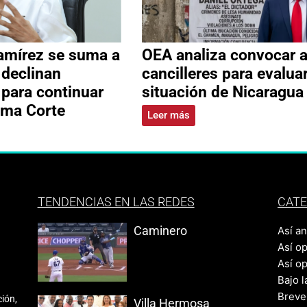
amírez se suma a
OEA analiza convocar 
 declinan
cancilleres para evalua
 para continuar
situación de Nicaragua
ema Corte
Leer más
TENDENCIAS EN LAS REDES
CATE
Caminero
Así a
Así o
Así o
Bajo l
Breve
ión,
Villa Hermosa