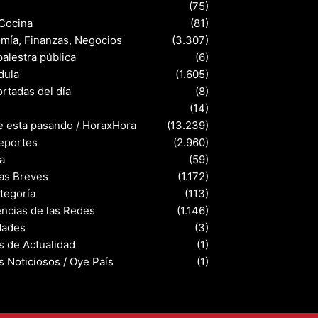
(75)
 Cocina
(81)
mía, Finanzas, Negocios
(3.307)
palestra pública
(6)
dula
(1.605)
rtadas del día
(8)
s
(14)
e esta pasando / HoraxHora
(13.239)
eportes
(2.960)
a
(59)
ias Breves
(1.172)
ategoría
(113)
ncias de las Redes
(1.146)
dades
(3)
s de Actualidad
(1)
s Noticiosos / Oye País
(1)