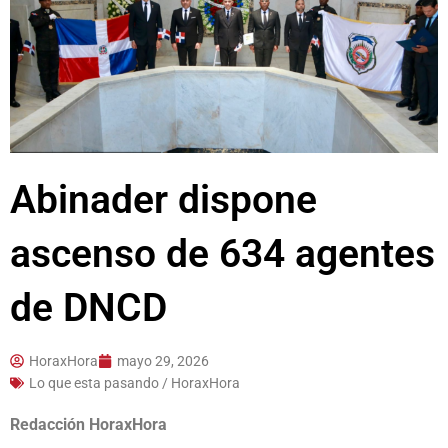
Abinader dispone
ascenso de 634 agentes
de DNCD
HoraxHora
mayo 29, 2026
Lo que esta pasando / HoraxHora
Redacción HoraxHora