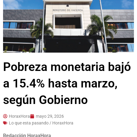
Pobreza monetaria bajó
a 15.4% hasta marzo,
según Gobierno
HoraxHora
mayo 29, 2026
Lo que esta pasando / HoraxHora
Redacción HoraxHora