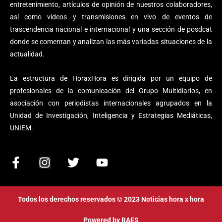
entretenimiento, artículos de opinión de nuestros colaboradores,
así como videos y transmisiones en vivo de eventos de
trascendencia nacional e internacional y una sección de posdcat
donde se comentan y analizan las más variadas situaciones de la
actualidad.
La estructura de HoraxHora es dirigida por un equipo de
profesionales de la comunicación del Grupo Multidiarios, en
asociación con periodistas internacionales agrupados en la
Unidad de Investigación, Inteligencia y Estrategias Mediáticas,
UNIEM.
F
I
T
Y
a
n
w
o
c
s
i
u
e
t
t
t
Todos los derechos reservados © 2023 Noticias hora x hora
b
a
t
u
o
g
e
b
Powered by
RAES