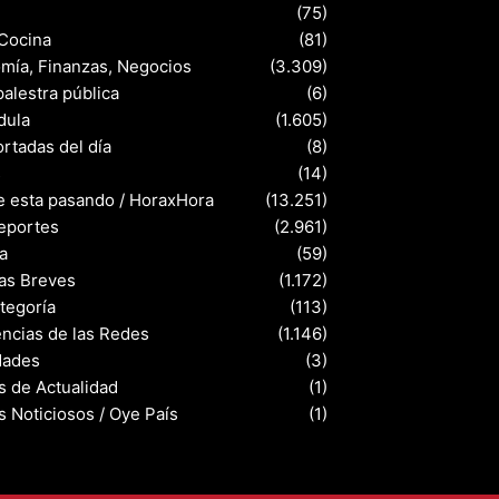
(75)
 Cocina
(81)
mía, Finanzas, Negocios
(3.309)
palestra pública
(6)
dula
(1.605)
rtadas del día
(8)
s
(14)
e esta pasando / HoraxHora
(13.251)
eportes
(2.961)
a
(59)
ias Breves
(1.172)
ategoría
(113)
ncias de las Redes
(1.146)
dades
(3)
s de Actualidad
(1)
s Noticiosos / Oye País
(1)