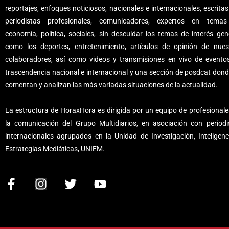
reportajes, enfoques noticiosos, nacionales e internacionales, escritas
periodistas profesionales, comunicadores, expertos en tema
economía, política, sociales, sin descuidar los temas de interés gene
como los deportes, entretenimiento, artículos de opinión de nues
colaboradores, así como videos y transmisiones en vivo de evento
trascendencia nacional e internacional y una sección de posdcat dond
comentan y analizan las más variadas situaciones de la actualidad.
La estructura de HoraxHora es dirigida por un equipo de profesionale
la comunicación del Grupo Multidiarios, en asociación con periodi
internacionales agrupados en la Unidad de Investigación, Inteligenc
Estrategias Mediáticas, UNIEM.
F
I
T
Y
a
n
w
o
c
s
i
u
e
t
t
t