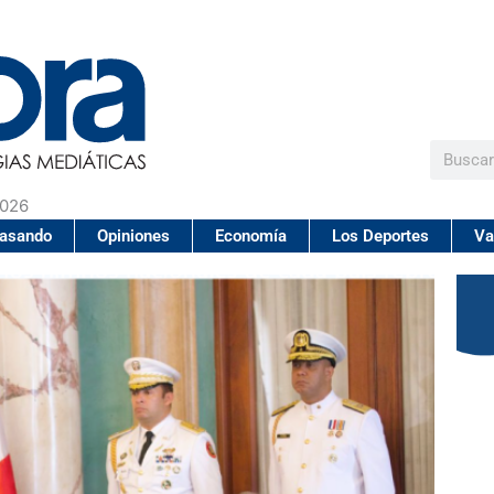
Buscar
2026
pasando
Opiniones
Economía
Los Deportes
Va