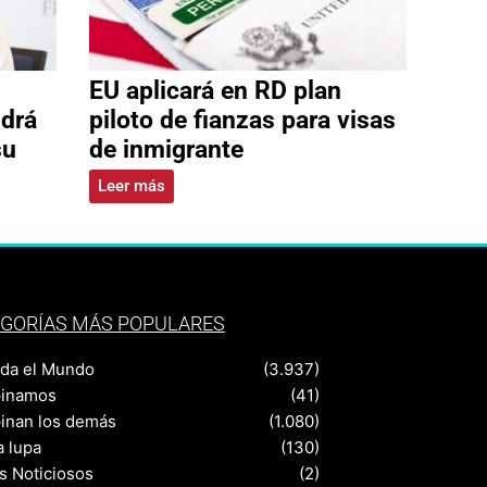
EU aplicará en RD plan
ldrá
piloto de fianzas para visas
su
de inmigrante
Leer más
GORÍAS MÁS POPULARES
nda el Mundo
(3.937)
pinamos
(41)
pinan los demás
(1.080)
a lupa
(130)
s Noticiosos
(2)