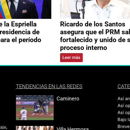
 la Espriella
Ricardo de los Santos
residencia de
asegura que el PRM sa
ara el período
fortalecido y unido de 
proceso interno
Leer más
TENDENCIAS EN LAS REDES
CATE
Caminero
Así a
Así o
Así o
Bajo l
Breve
ión,
Villa Hermosa