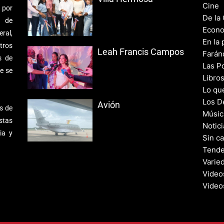
Cine
 por
De la
s de
Econo
ral,
En la 
tros
Leah Francis Campos
Farán
s de
Las Po
e se
Libro
Lo qu
Los D
Avión
s de
Músic
stas
Notic
ia y
Sin c
Tende
Varie
Video
Video