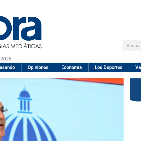
Buscar
 2026
pasando
Opiniones
Economía
Los Deportes
Va