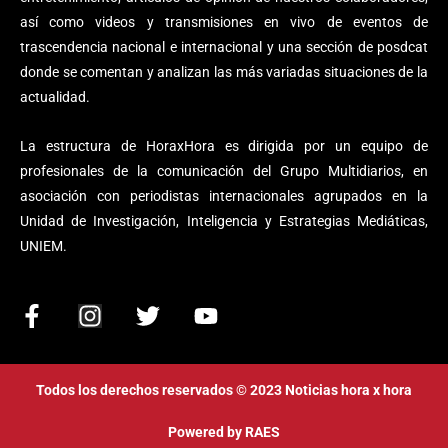
así como videos y transmisiones en vivo de eventos de
trascendencia nacional e internacional y una sección de posdcat
donde se comentan y analizan las más variadas situaciones de la
actualidad.
La estructura de HoraxHora es dirigida por un equipo de
profesionales de la comunicación del Grupo Multidiarios, en
asociación con periodistas internacionales agrupados en la
Unidad de Investigación, Inteligencia y Estrategias Mediáticas,
UNIEM.
F
I
T
Y
a
n
w
o
c
s
i
u
e
t
t
t
Todos los derechos reservados © 2023 Noticias hora x hora
b
a
t
u
o
g
e
b
Powered by
RAES