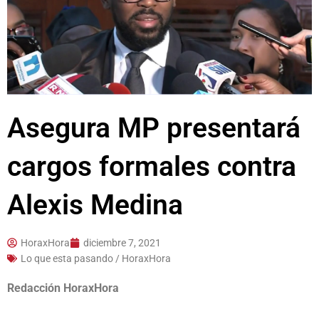
Asegura MP presentará
cargos formales contra
Alexis Medina
HoraxHora
diciembre 7, 2021
Lo que esta pasando / HoraxHora
Redacción HoraxHora