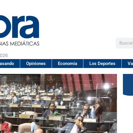
Buscar
2026
pasando
Opiniones
Economía
Los Deportes
Va