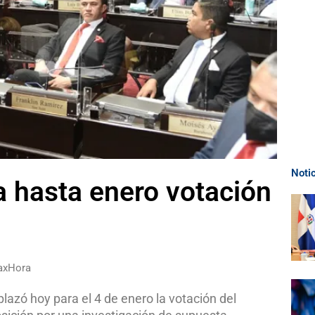
Noti
 hasta enero votación
raxHora
azó hoy para el 4 de enero la votación del