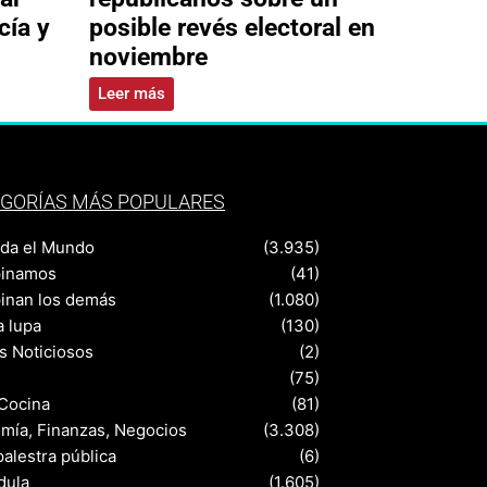
cía y
posible revés electoral en
noviembre
Leer más
GORÍAS MÁS POPULARES
nda el Mundo
(3.935)
pinamos
(41)
pinan los demás
(1.080)
a lupa
(130)
s Noticiosos
(2)
(75)
 Cocina
(81)
mía, Finanzas, Negocios
(3.308)
palestra pública
(6)
dula
(1.605)