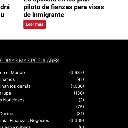
ldrá
piloto de fianzas para visas
su
de inmigrante
Leer más
GORÍAS MÁS POPULARES
nda el Mundo
(3.937)
pinamos
(41)
pinan los demás
(1.080)
a lupa
(130)
s Noticiosos
(2)
(75)
 Cocina
(81)
mía, Finanzas, Negocios
(3.309)
palestra pública
(6)