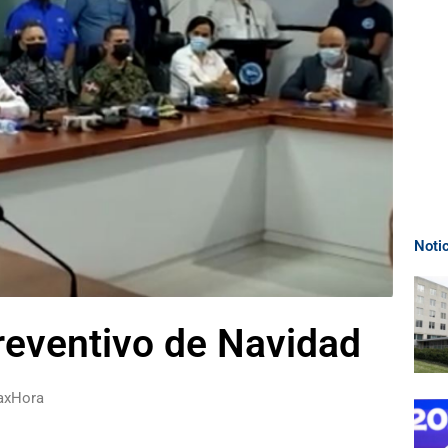
Noti
reventivo de Navidad
raxHora