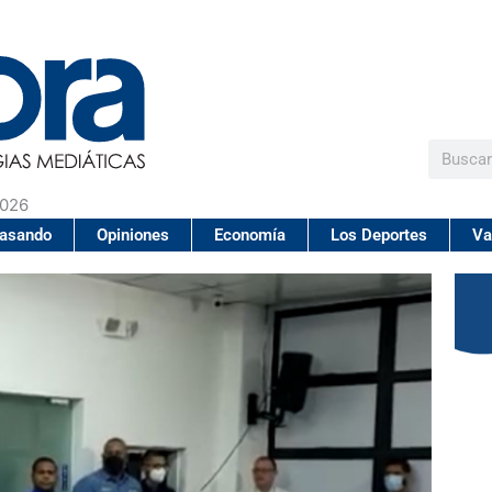
Buscar
2026
pasando
Opiniones
Economía
Los Deportes
Va