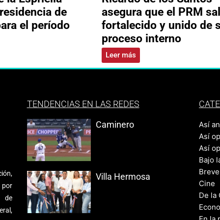
residencia de
asegura que el PRM sa
ara el período
fortalecido y unido de 
proceso interno
Leer más
TENDENCIAS EN LAS REDES
CATE
Caminero
Así a
Así o
Así o
Bajo l
Breve
ión,
Villa Hermosa
Cine
 por
De la
s de
Econo
ral,
En la 