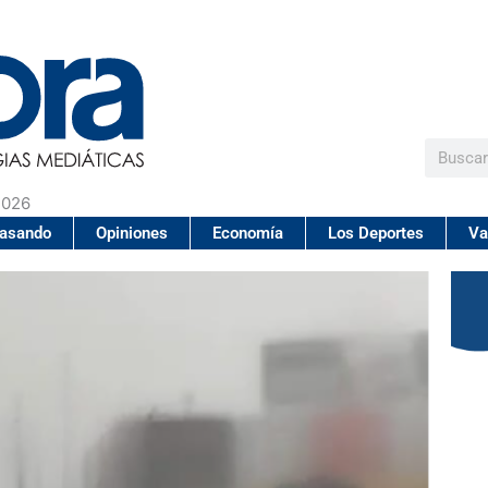
Buscar
2026
pasando
Opiniones
Economía
Los Deportes
Va