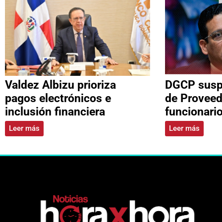
Valdez Albizu prioriza
DGCP suspe
pagos electrónicos e
de Proveed
inclusión financiera
funcionari
Leer más
Leer más