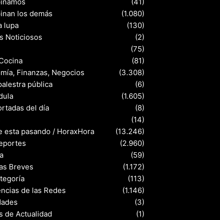
pinamos
(41)
pinan los demás
(1.080)
a lupa
(130)
s Noticiosos
(2)
(75)
 Cocina
(81)
mía, Finanzas, Negocios
(3.308)
palestra pública
(6)
dula
(1.605)
rtadas del día
(8)
s
(14)
e esta pasando / HoraxHora
(13.246)
eportes
(2.960)
a
(59)
ias Breves
(1.172)
ategoría
(113)
ncias de las Redes
(1.146)
dades
(3)
s de Actualidad
(1)