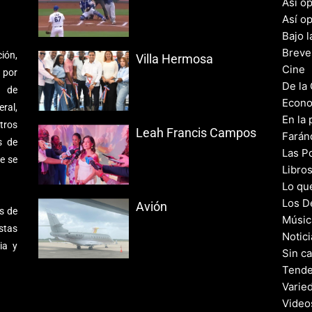
Así o
Así o
Bajo l
Breve
ión,
Villa Hermosa
Cine
 por
De la
s de
Econo
ral,
En la 
tros
Leah Francis Campos
Farán
s de
Las Po
e se
Libro
Lo qu
Los D
Avión
s de
Músic
stas
Notic
ia y
Sin c
Tende
Varie
Video