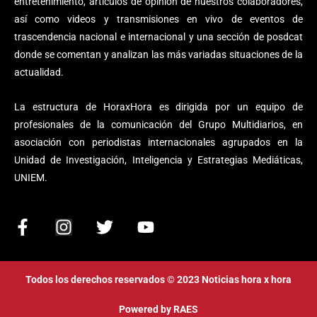
entretenimiento, artículos de opinión de nuestros colaboradores,
así como videos y transmisiones en vivo de eventos de
trascendencia nacional e internacional y una sección de posdcat
donde se comentan y analizan las más variadas situaciones de la
actualidad.
La estructura de HoraxHora es dirigida por un equipo de
profesionales de la comunicación del Grupo Multidiarios, en
asociación con periodistas internacionales agrupados en la
Unidad de Investigación, Inteligencia y Estrategias Mediáticas,
UNIEM.
F
I
T
Y
a
n
w
o
c
s
i
u
e
t
t
t
Todos los derechos reservados © 2023 Noticias hora x hora
b
a
t
u
o
g
e
b
Powered by
RAES