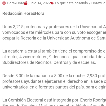
HoraxHora
junio 14, 2022
Lo que esta pasando / HoraxHo
Redacción HoraxHora
Unos 3,215 profesoras y profesores de la Universida
vonvocados este miércoles para con su voto escoger en
ocupar la Rectoría de la Universidad Autónoma de Sa
La academia estatal también tiene el compromiso de es
al rector, 4 vicerrectores, 9 decanos, igual cantidad de
Subdirectores de Recintos, Centros y de escuelas.
Desde 8:00 de la mañana a 8:00 de la noche, 2,980 pro
profesores ayudantes ejercerán el derecho en la sede c
universitarios, en diferentes puntos del país, para elegi
La Comisión Electoral está integrada por Enerio Rodrígu
Fernando Sánchez Martínez, miembro; Héctor Arias Bu