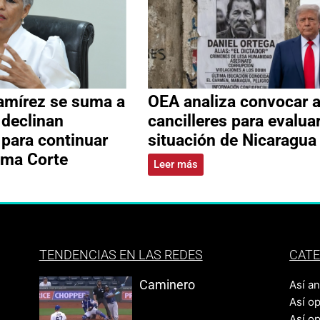
amírez se suma a
OEA analiza convocar 
 declinan
cancilleres para evalua
 para continuar
situación de Nicaragua
ema Corte
Leer más
TENDENCIAS EN LAS REDES
CATE
Caminero
Así a
Así o
Así o