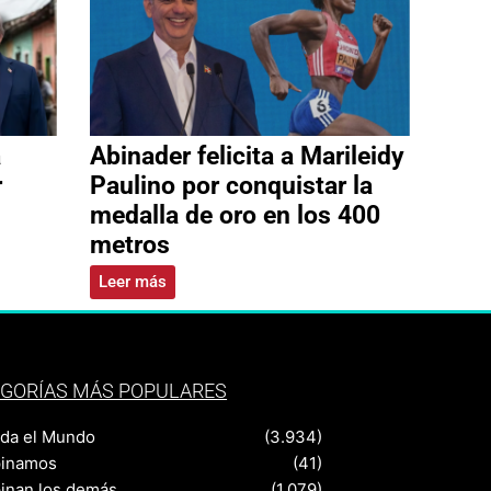
a
Abinader felicita a Marileidy
r
Paulino por conquistar la
medalla de oro en los 400
metros
Leer más
GORÍAS MÁS POPULARES
nda el Mundo
(3.934)
pinamos
(41)
pinan los demás
(1.079)