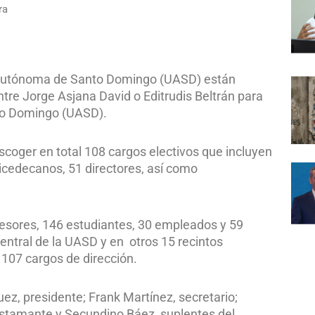
ra
d Autónoma de Santo Domingo (UASD) están
tre Jorge Asjana David o Editrudis Beltrán para
nto Domingo (UASD).
coger en total 108 cargos electivos que incluyen
 vicedecanos, 51 directores, así como
fesores, 146 estudiantes, 30 empleados y 59
entral de la UASD y en otros 15 recintos
r 107 cargos de dirección.
ez, presidente; Frank Martínez, secretario;
stamante y Secundino Báez, suplentes del