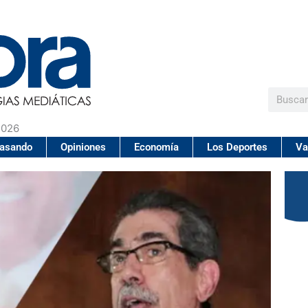
Buscar
2026
pasando
Opiniones
Economía
Los Deportes
Va