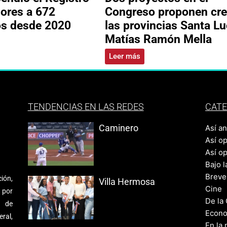
ores a 672
Congreso proponen cre
os desde 2020
las provincias Santa Lu
Matías Ramón Mella
Leer más
TENDENCIAS EN LAS REDES
CATE
Caminero
Así a
Así o
Así o
Bajo l
Breve
ión,
Villa Hermosa
Cine
 por
De la
s de
Econo
ral,
En la 