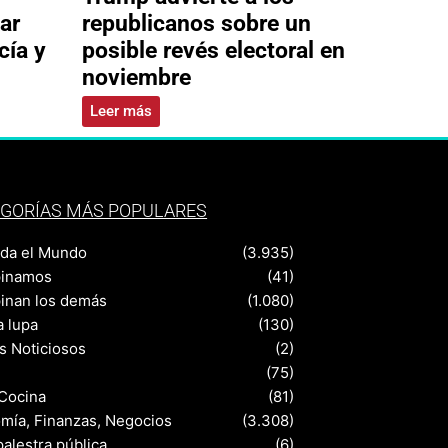
ar
republicanos sobre un
cía y
posible revés electoral en
noviembre
Leer más
GORÍAS MÁS POPULARES
nda el Mundo
(3.935)
pinamos
(41)
pinan los demás
(1.080)
a lupa
(130)
s Noticiosos
(2)
(75)
 Cocina
(81)
mía, Finanzas, Negocios
(3.308)
palestra pública
(6)