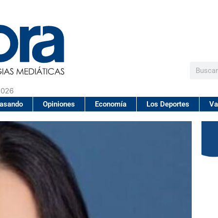
Buscar
2026
pasando
Opiniones
Economía
Los Deportes
Va