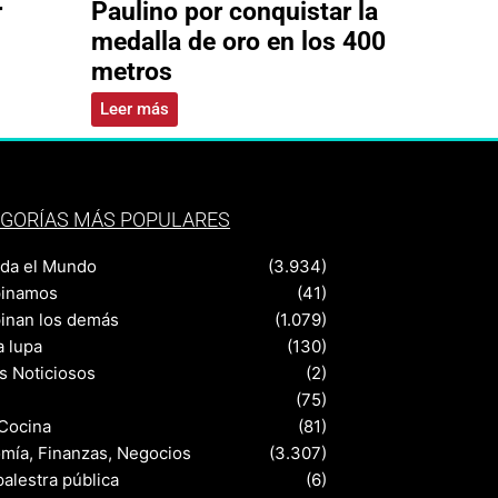
r
Paulino por conquistar la
medalla de oro en los 400
metros
Leer más
GORÍAS MÁS POPULARES
nda el Mundo
(3.934)
pinamos
(41)
pinan los demás
(1.079)
a lupa
(130)
s Noticiosos
(2)
(75)
 Cocina
(81)
mía, Finanzas, Negocios
(3.307)
palestra pública
(6)