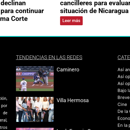
 declinan
cancilleres para evalua
 para continuar
situación de Nicaragua
ema Corte
Leer más
TENDENCIAS EN LAS REDES
CATE
Caminero
Así a
Así o
Así o
Bajo l
Breve
ión,
Villa Hermosa
Cine
 por
De la
s de
Econo
ral,
En la 
tros