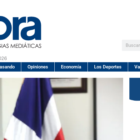
Buscar
026
pasando
Opiniones
Economía
Los Deportes
Va