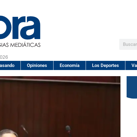
Buscar
2026
pasando
Opiniones
Economía
Los Deportes
Va