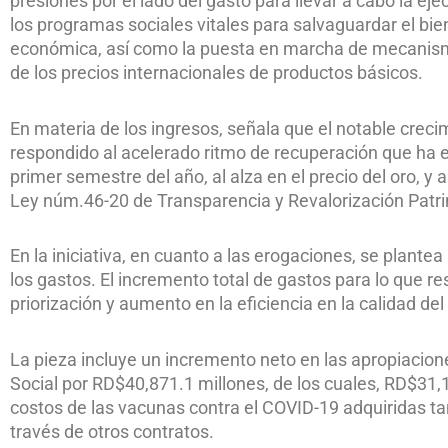
presiones por el lado del gasto para llevar a cabo la e
los programas sociales vitales para salvaguardar el bie
económica, así como la puesta en marcha de mecanismo
de los precios internacionales de productos básicos.
En materia de los ingresos, señala que el notable creci
respondido al acelerado ritmo de recuperación que ha 
primer semestre del año, al alza en el precio del oro, y 
Ley núm.46-20 de Transparencia y Revalorización Patri
En la iniciativa, en cuanto a las erogaciones, se plant
los gastos. El incremento total de gastos para lo que r
priorización y aumento en la eficiencia en la calidad del
La pieza incluye un incremento neto en las apropiacione
Social por RD$40,871.1 millones, de los cuales, RD$31,1
costos de las vacunas contra el COVID-19 adquiridas 
través de otros contratos.