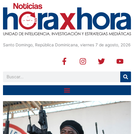
Santo Domingo, República Dominicana, viernes 7 de agosto, 2026
F
I
T
Y
a
n
w
o
c
s
i
u
Buscar
e
t
t
t
b
a
t
u
o
g
e
b
o
r
r
e
k
a
-
m
f