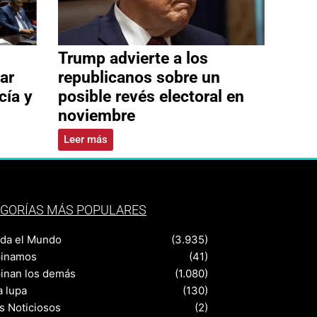
Trump advierte a los
ar
republicanos sobre un
cía y
posible revés electoral en
noviembre
Leer más
GORÍAS MÁS POPULARES
nda el Mundo
(3.935)
pinamos
(41)
pinan los demás
(1.080)
a lupa
(130)
s Noticiosos
(2)