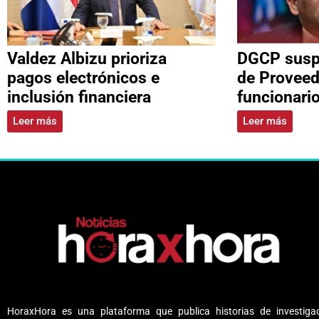
Valdez Albizu prioriza
DGCP suspe
pagos electrónicos e
de Proveed
inclusión financiera
funcionari
Leer más
Leer más
HoraxHora es una plataforma que publica historias de investigac