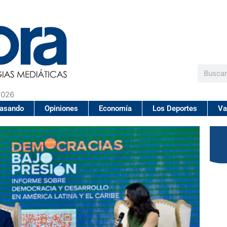
Buscar
2026
pasando
Opiniones
Economía
Los Deportes
Va