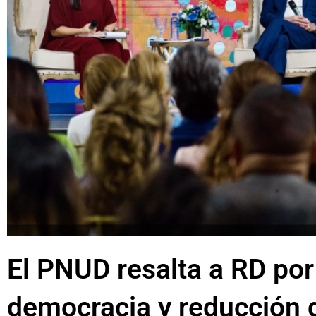
El PNUD resalta a RD por
democracia y reducción 