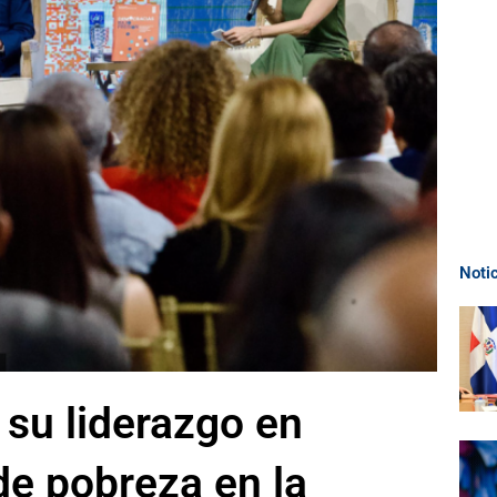
Noti
 su liderazgo en
de pobreza en la