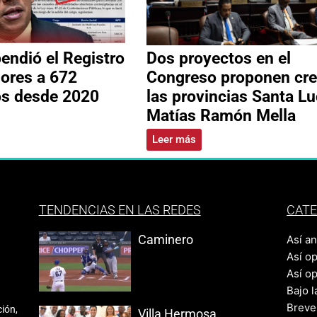
ndió el Registro
Dos proyectos en el
ores a 672
Congreso proponen cre
os desde 2020
las provincias Santa Lu
Matías Ramón Mella
Leer más
TENDENCIAS EN LAS REDES
CATE
Caminero
Así a
Así o
Así o
Bajo l
Breve
ión,
Villa Hermosa