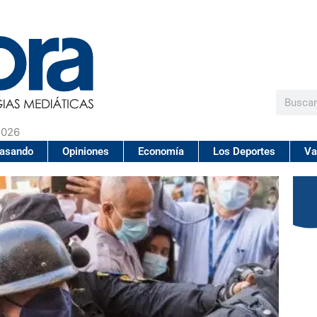
Buscar
2026
pasando
Opiniones
Economía
Los Deportes
Va