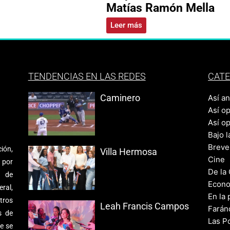
Matías Ramón Mella
Leer más
TENDENCIAS EN LAS REDES
CATE
Caminero
Así a
Así o
Así o
Bajo l
Breve
ión,
Villa Hermosa
Cine
 por
De la
s de
Econo
ral,
En la 
tros
Leah Francis Campos
Farán
s de
Las Po
e se