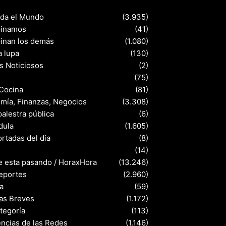
nda el Mundo
(3.935)
pinamos
(41)
pinan los demás
(1.080)
a lupa
(130)
s Noticiosos
(2)
(75)
 Cocina
(81)
mía, Finanzas, Negocios
(3.308)
palestra pública
(6)
dula
(1.605)
rtadas del día
(8)
s
(14)
e esta pasando / HoraxHora
(13.246)
eportes
(2.960)
a
(59)
ias Breves
(1.172)
ategoría
(113)
ncias de las Redes
(1.146)