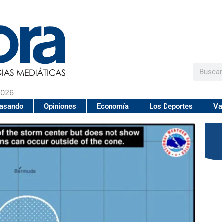
Buscar
2026
pasando
Opiniones
Economía
Los Deportes
Va