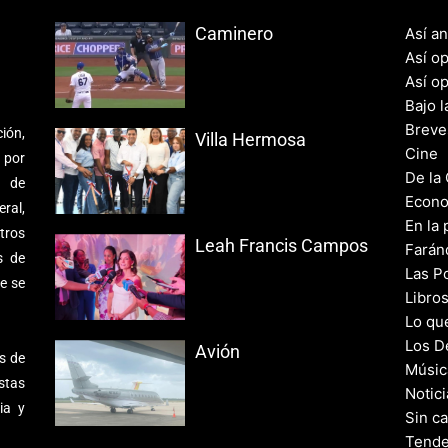
Caminero
Así a
Así o
Así o
Bajo l
Breve
ión,
Villa Hermosa
Cine
 por
De la
s de
Econo
ral,
En la 
tros
Leah Francis Campos
Farán
s de
Las Po
e se
Libro
Lo qu
Los D
Avión
s de
Músic
stas
Notic
ia y
Sin c
Tende