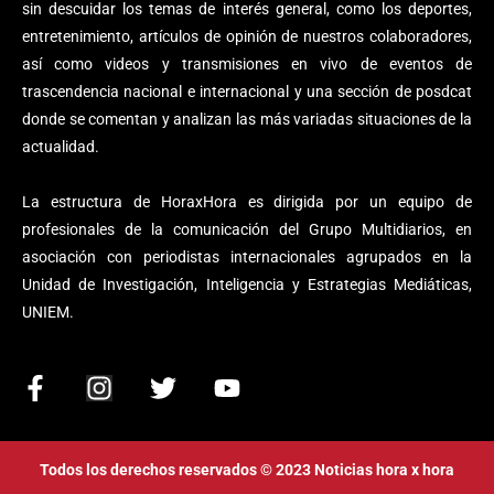
sin descuidar los temas de interés general, como los deportes,
entretenimiento, artículos de opinión de nuestros colaboradores,
así como videos y transmisiones en vivo de eventos de
trascendencia nacional e internacional y una sección de posdcat
donde se comentan y analizan las más variadas situaciones de la
actualidad.
La estructura de HoraxHora es dirigida por un equipo de
profesionales de la comunicación del Grupo Multidiarios, en
asociación con periodistas internacionales agrupados en la
Unidad de Investigación, Inteligencia y Estrategias Mediáticas,
UNIEM.
F
I
T
Y
a
n
w
o
c
s
i
u
e
t
t
t
Todos los derechos reservados © 2023 Noticias hora x hora
b
a
t
u