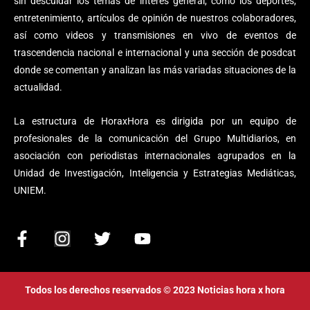
sin descuidar los temas de interés general, como los deportes,
entretenimiento, artículos de opinión de nuestros colaboradores,
así como videos y transmisiones en vivo de eventos de
trascendencia nacional e internacional y una sección de posdcat
donde se comentan y analizan las más variadas situaciones de la
actualidad.
La estructura de HoraxHora es dirigida por un equipo de
profesionales de la comunicación del Grupo Multidiarios, en
asociación con periodistas internacionales agrupados en la
Unidad de Investigación, Inteligencia y Estrategias Mediáticas,
UNIEM.
F
I
T
Y
a
n
w
o
c
s
i
u
e
t
t
t
Todos los derechos reservados © 2023 Noticias hora x hora
b
a
t
u