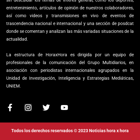
sin descuidar los temas de interés general, como los deportes,
entretenimiento, artículos de opinión de nuestros colaboradores,
así como videos y transmisiones en vivo de eventos de
trascendencia nacional e internacional y una sección de posdcat
donde se comentan y analizan las más variadas situaciones de la
actualidad.
La estructura de HoraxHora es dirigida por un equipo de
profesionales de la comunicación del Grupo Multidiarios, en
asociación con periodistas internacionales agrupados en la
Unidad de Investigación, Inteligencia y Estrategias Mediáticas,
UNIEM.
F
I
T
Y
a
n
w
o
c
s
i
u
e
t
t
t
Todos los derechos reservados © 2023 Noticias hora x hora
b
a
t
u