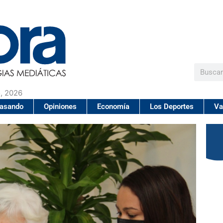
Buscar
, 2026
pasando
Opiniones
Economía
Los Deportes
Va