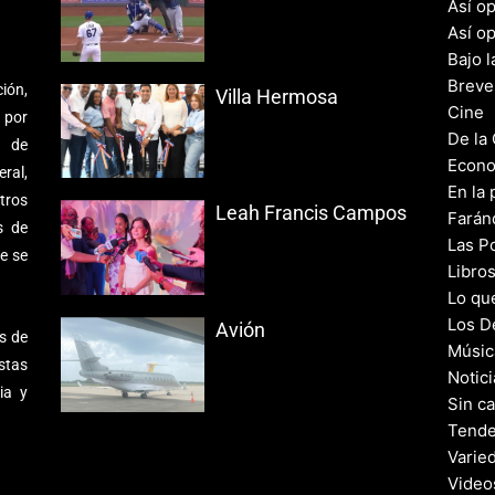
Así o
Así o
Bajo l
Breve
ión,
Villa Hermosa
Cine
 por
De la
s de
Econo
ral,
En la 
tros
Leah Francis Campos
Farán
s de
Las Po
e se
Libro
Lo qu
Los D
Avión
s de
Músic
stas
Notic
ia y
Sin c
Tende
Varie
Video