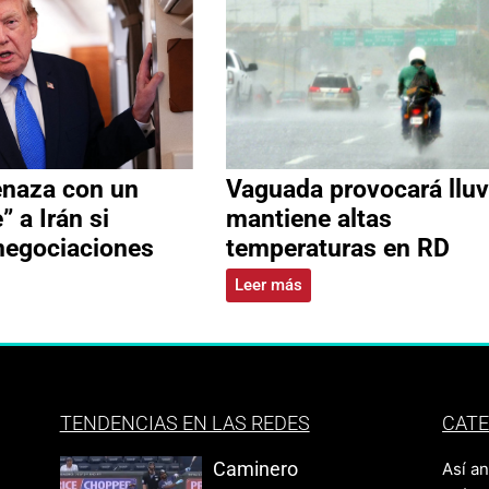
naza con un
Vaguada provocará lluv
” a Irán si
mantiene altas
negociaciones
temperaturas en RD
Leer más
TENDENCIAS EN LAS REDES
CATE
Caminero
Así a