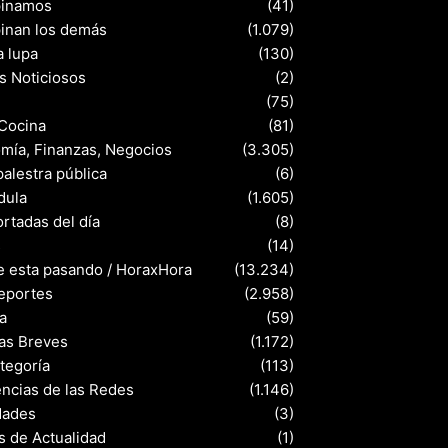
pinamos
(41)
pinan los demás
(1.079)
a lupa
(130)
s Noticiosos
(2)
(75)
 Cocina
(81)
mía, Finanzas, Negocios
(3.305)
palestra pública
(6)
dula
(1.605)
rtadas del día
(8)
s
(14)
e esta pasando / HoraxHora
(13.234)
eportes
(2.958)
a
(59)
ias Breves
(1.172)
ategoría
(113)
ncias de las Redes
(1.146)
dades
(3)
s de Actualidad
(1)