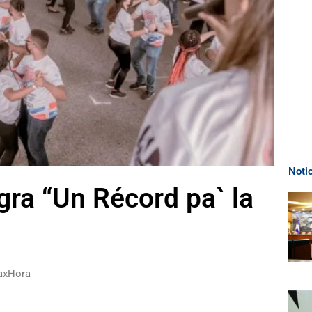
Noti
ra “Un Récord pa` la
raxHora