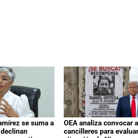
amírez se suma a
OEA analiza convocar 
 declinan
cancilleres para evalua