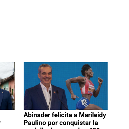
a
Abinader felicita a Marileidy
r
Paulino por conquistar la