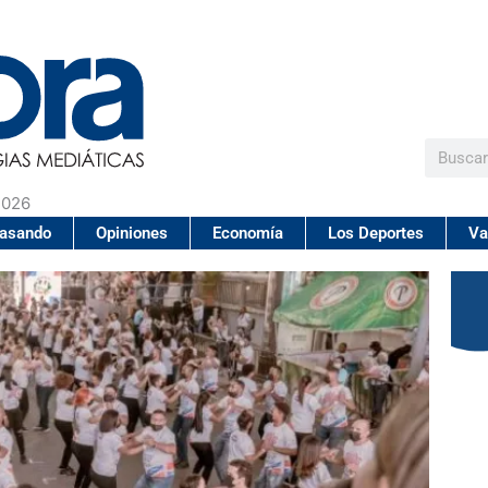
Buscar
2026
pasando
Opiniones
Economía
Los Deportes
Va