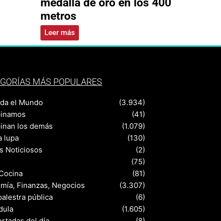
medalla de oro en los 400
metros
Leer más
GORÍAS MÁS POPULARES
nda el Mundo
(3.934)
pinamos
(41)
pinan los demás
(1.079)
a lupa
(130)
s Noticiosos
(2)
(75)
 Cocina
(81)
mía, Finanzas, Negocios
(3.307)
palestra pública
(6)
dula
(1.605)
rtadas del día
(8)