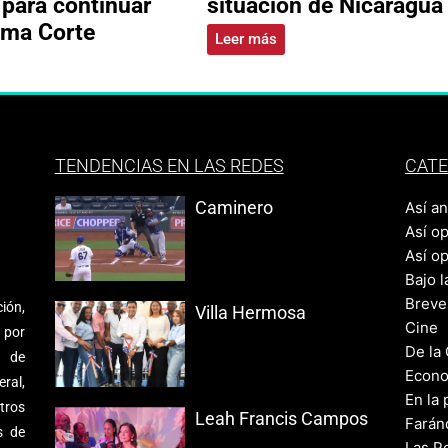
 para continuar
situación de Nicaragua
ema Corte
Leer más
TENDENCIAS EN LAS REDES
CATE
Caminero
Así a
Así o
Así o
Bajo l
Breve
ión,
Villa Hermosa
Cine
 por
De la
s de
Econo
ral,
En la 
tros
Leah Francis Campos
Farán
s de
Las Po