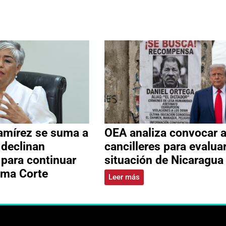
amírez se suma a
OEA analiza convocar 
 declinan
cancilleres para evalua
 para continuar
situación de Nicaragua
ema Corte
Leer más