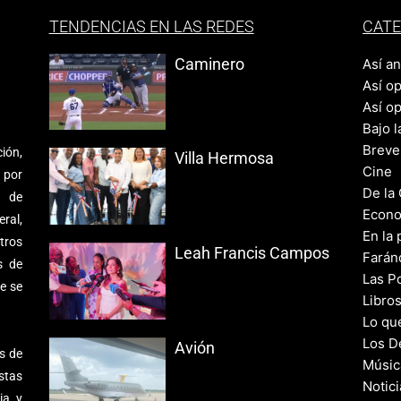
TENDENCIAS EN LAS REDES
CATE
Caminero
Así a
Así o
Así o
Bajo l
Breve
ión,
Villa Hermosa
Cine
 por
De la
s de
Econo
ral,
En la 
tros
Leah Francis Campos
Farán
s de
Las Po
e se
Libro
Lo qu
Los D
Avión
s de
Músic
stas
Notic
ia y