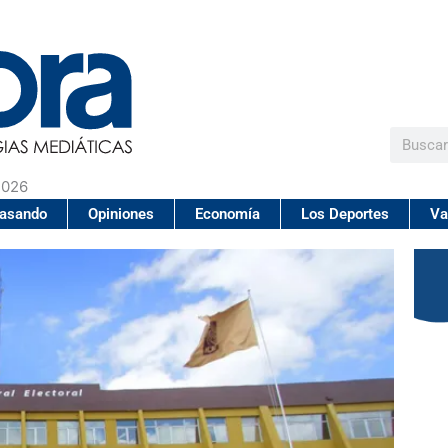
Buscar
2026
pasando
Opiniones
Economía
Los Deportes
Va