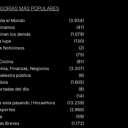
GORÍAS MÁS POPULARES
nda el Mundo
(3.934)
pinamos
(41)
pinan los demás
(1.079)
a lupa
(130)
s Noticiosos
(2)
(75)
 Cocina
(81)
mía, Finanzas, Negocios
(3.307)
palestra pública
(6)
dula
(1.605)
rtadas del día
(8)
s
(14)
e esta pasando / HoraxHora
(13.239)
eportes
(2.960)
a
(59)
ias Breves
(1.172)