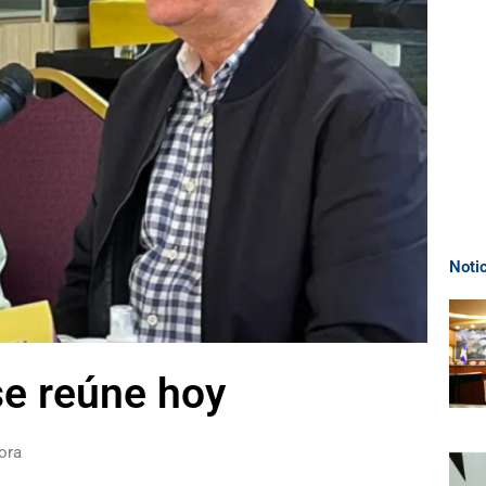
Noti
se reúne hoy
ora