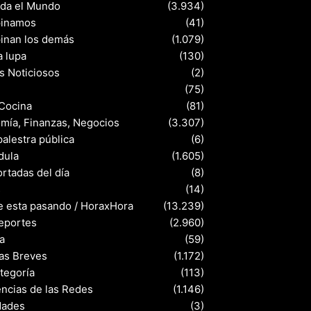
nda el Mundo
(3.934)
pinamos
(41)
pinan los demás
(1.079)
a lupa
(130)
s Noticiosos
(2)
(75)
 Cocina
(81)
mía, Finanzas, Negocios
(3.307)
palestra pública
(6)
dula
(1.605)
rtadas del día
(8)
s
(14)
e esta pasando / HoraxHora
(13.239)
eportes
(2.960)
a
(59)
ias Breves
(1.172)
ategoría
(113)
ncias de las Redes
(1.146)
dades
(3)