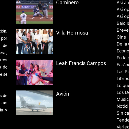
Caminero
Así a
Así o
Así o
Bajo l
Breve
ión,
Villa Hermosa
Cine
 por
De la
s de
Econo
ral,
En la 
tros
Leah Francis Campos
Farán
s de
Las Po
e se
Libro
Lo qu
Los D
Avión
s de
Músic
stas
Notic
ia y
Sin c
Tende
Varie