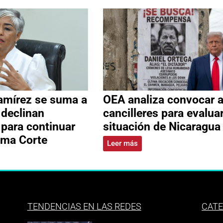
amírez se suma a
OEA analiza convocar 
 declinan
cancilleres para evalua
 para continuar
situación de Nicaragua
ema Corte
Leer más
TENDENCIAS EN LAS REDES
CATE