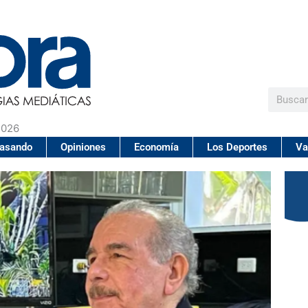
Buscar
2026
pasando
Opiniones
Economía
Los Deportes
Va