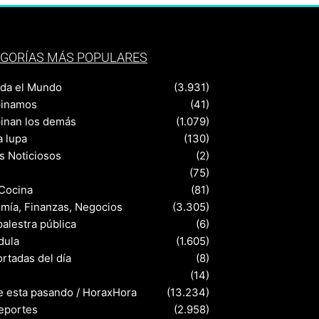
GORÍAS MÁS POPULARES
nda el Mundo
(3.931)
pinamos
(41)
pinan los demás
(1.079)
a lupa
(130)
s Noticiosos
(2)
(75)
 Cocina
(81)
mía, Finanzas, Negocios
(3.305)
palestra pública
(6)
dula
(1.605)
rtadas del día
(8)
s
(14)
e esta pasando / HoraxHora
(13.234)
eportes
(2.958)