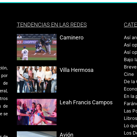
TENDENCIAS EN LAS REDES
CATE
Caminero
Así a
Así o
Así o
Bajo l
Breve
ión,
Villa Hermosa
Cine
 por
De la
s de
Econo
ral,
En la 
tros
Leah Francis Campos
Farán
s de
Las Po
e se
Libro
Lo qu
Los D
Avión
s de