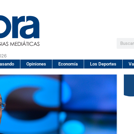
Buscar
026
pasando
Opiniones
Economía
Los Deportes
Va