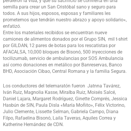
perdieron la vida, y que su sacrificio se convierta en una
semilla para crear un San Cristóbal sano y seguro para
todos. A sus hijos, esposos, esposas y familiares les
prometemos que tendrán nuestro abrazo y apoyo solidario»,
enfatizó.
Entre los materiales recibidos se encuentran nueve
camiones de alimentos donados por el Grupo SIN, mil t-shirt
por GILDAN, 12 pares de botas para los rescatistas por
AFACALSA, 10,000 bloques de Bisonó, 500 inyecciones de
tocilizumab, servicio de ambulancias por SOS Ambulancia
así como donaciones en metálico por Banreservas, Banco
BHD, Asociación Cibao, Central Romana y la familia Segura.
Los conductores del telemaratón fueron Jatnna Tavárez,
Iván Ruiz, Magnolia Kasse, Miralba Ruiz, Moisés Salcé,
Daniel Lajara, Margaret Rodríguez, Ginette Comprés, Jessica
Hasbún de SIN, Paula Disla «María Moñito», Félix Victorino,
Julio Clemente, Lissette Selman, Gabriela Campo, Diana
Filpo, Rafaelina Bisonó, Laila Taveras, Aquiles Correa y
Katherine Hernández de CDN.