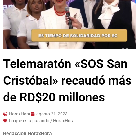
Telemaratón «SOS San
Cristóbal» recaudó más
de RD$20 millones
HoraxHora
agosto 21, 2023
Lo que esta pasando / HoraxHora
Redacción HoraxHora