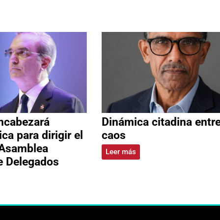
ncabezará
Dinámica citadina entre
ca para dirigir el
caos
 Asamblea
Leer más
e Delegados