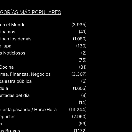
GORÍAS MÁS POPULARES
nda el Mundo
(3.935)
pinamos
(41)
pinan los demás
(1.080)
a lupa
(130)
s Noticiosos
(2)
(75)
 Cocina
(81)
mía, Finanzas, Negocios
(3.307)
palestra pública
(6)
dula
(1.605)
rtadas del día
(8)
s
(14)
e esta pasando / HoraxHora
(13.244)
eportes
(2.960)
a
(59)
ias Breves
(1.172)