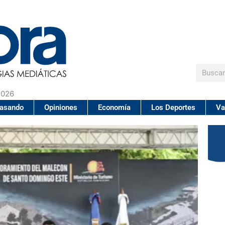
Buscar
2026
pasando
Opiniones
Economía
Los Deportes
Va