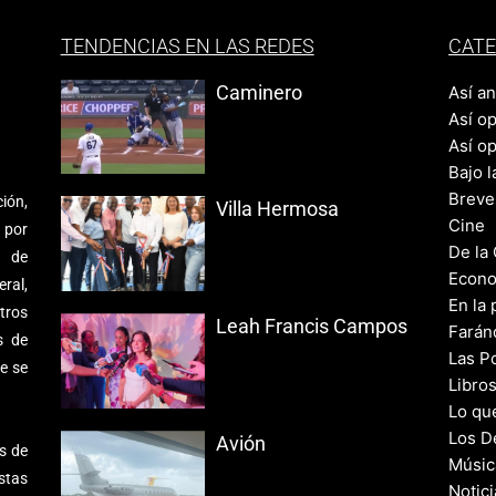
TENDENCIAS EN LAS REDES
CATE
Caminero
Así a
Así o
Así o
Bajo l
Breve
ión,
Villa Hermosa
Cine
 por
De la
s de
Econo
ral,
En la 
tros
Leah Francis Campos
Farán
s de
Las Po
e se
Libro
Lo qu
Los D
Avión
s de
Músic
stas
Notic