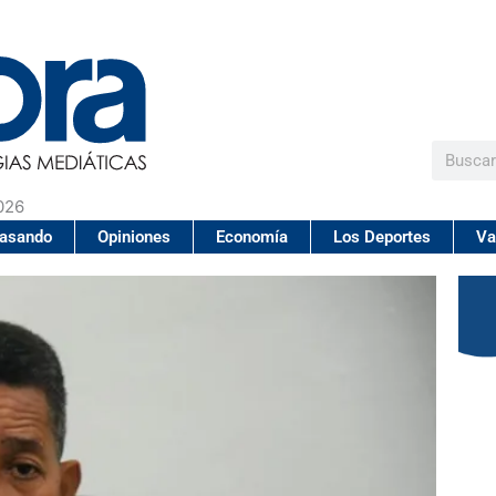
Buscar
026
pasando
Opiniones
Economía
Los Deportes
Va