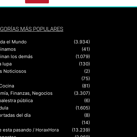
GORÍAS MÁS POPULARES
nda el Mundo
(3.934)
pinamos
(41)
pinan los demás
(1.079)
a lupa
(130)
s Noticiosos
(2)
(75)
 Cocina
(81)
mía, Finanzas, Negocios
(3.307)
palestra pública
(6)
dula
(1.605)
rtadas del día
(8)
s
(14)
e esta pasando / HoraxHora
(13.239)