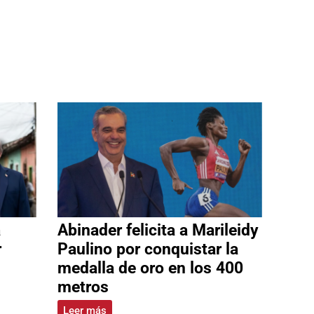
a
Abinader felicita a Marileidy
r
Paulino por conquistar la
medalla de oro en los 400
metros
Leer más