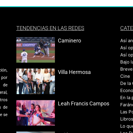
TENDENCIAS EN LAS REDES
CATE
Caminero
Así a
Así o
Así o
Bajo l
Breve
ión,
Villa Hermosa
Cine
 por
De la
s de
Econo
ral,
En la 
tros
Leah Francis Campos
Farán
s de
Las Po
e se
Libro
Lo qu