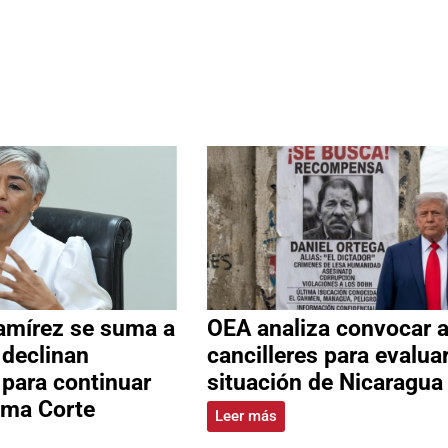
amírez se suma a
OEA analiza convocar 
 declinan
cancilleres para evalua
 para continuar
situación de Nicaragua
ema Corte
Leer más