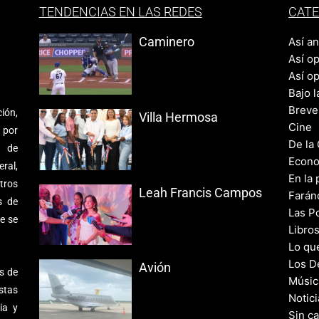
TENDENCIAS EN LAS REDES
CATE
Caminero
Así a
Así o
Así o
Bajo l
Breve
ión,
Villa Hermosa
Cine
 por
De la
s de
Econo
ral,
En la 
tros
Leah Francis Campos
Farán
s de
Las Po
e se
Libro
Lo qu
Los D
Avión
s de
Músic
stas
Notic
ia y
Sin c