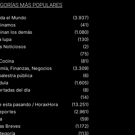
GORÍAS MÁS POPULARES
nda el Mundo
(3.937)
pinamos
(41)
pinan los demás
(1.080)
a lupa
(130)
s Noticiosos
(2)
(75)
 Cocina
(81)
mía, Finanzas, Negocios
(3.309)
palestra pública
(6)
dula
(1.605)
rtadas del día
(8)
s
(14)
e esta pasando / HoraxHora
(13.251)
eportes
(2.961)
a
(59)
ias Breves
(1.172)
ategoría
(113)