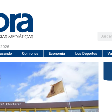
Buscar
 2026
pasando
Opiniones
Economía
Los Deportes
Va