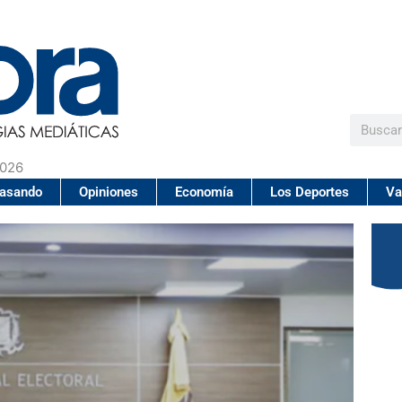
Buscar
2026
pasando
Opiniones
Economía
Los Deportes
Va