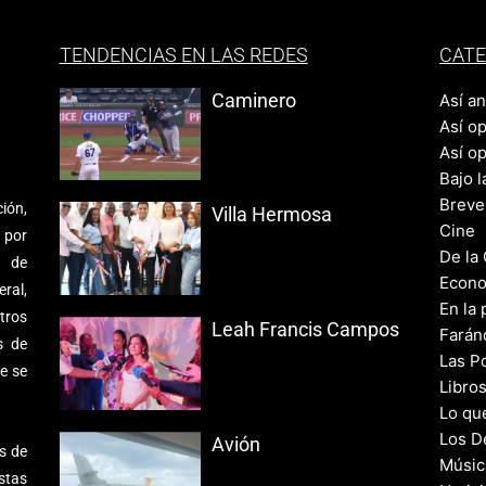
TENDENCIAS EN LAS REDES
CATE
Caminero
Así a
Así o
Así o
Bajo l
Breve
ión,
Villa Hermosa
Cine
 por
De la
s de
Econo
ral,
En la 
tros
Leah Francis Campos
Farán
s de
Las Po
e se
Libro
Lo qu
Los D
Avión
s de
Músic
stas