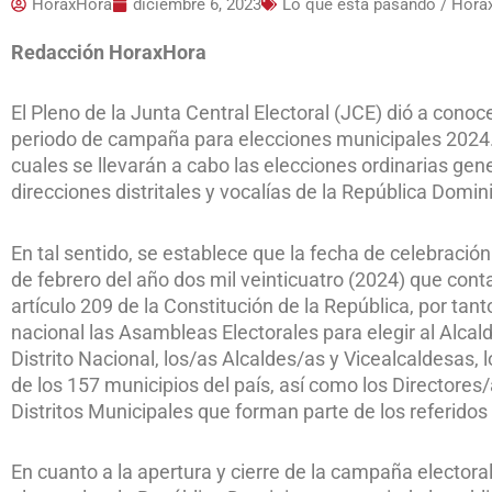
HoraxHora
diciembre 6, 2023
Lo que esta pasando / Hora
Redacción HoraxHora
El Pleno de la Junta Central Electoral (JCE) dió a conoc
periodo de campaña para elecciones municipales 2024.
cuales se llevarán a cabo las elecciones ordinarias gener
direcciones distritales y vocalías de la República Domin
En tal sentido, se establece que la fecha de celebració
de febrero del año dos mil veinticuatro (2024) que con
artículo 209 de la Constitución de la República, por tanto
nacional las Asambleas Electorales para elegir al Alcald
Distrito Nacional, los/as Alcaldes/as y Vicealcaldesas,
de los 157 municipios del país, así como los Directores
Distritos Municipales que forman parte de los referidos
En cuanto a la apertura y cierre de la campaña electora