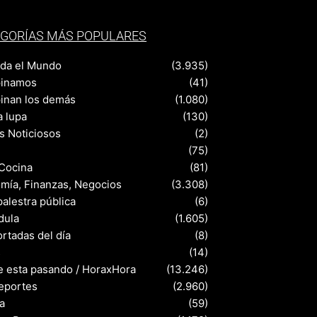
GORÍAS MÁS POPULARES
nda el Mundo
(3.935)
pinamos
(41)
pinan los demás
(1.080)
a lupa
(130)
s Noticiosos
(2)
(75)
 Cocina
(81)
mía, Finanzas, Negocios
(3.308)
palestra pública
(6)
dula
(1.605)
rtadas del día
(8)
s
(14)
e esta pasando / HoraxHora
(13.246)
eportes
(2.960)
a
(59)