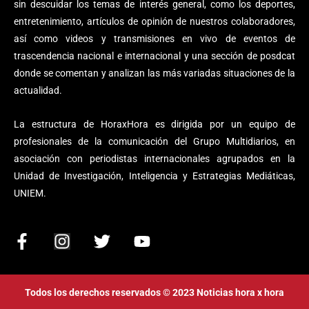
sin descuidar los temas de interés general, como los deportes,
entretenimiento, artículos de opinión de nuestros colaboradores,
así como videos y transmisiones en vivo de eventos de
trascendencia nacional e internacional y una sección de posdcat
donde se comentan y analizan las más variadas situaciones de la
actualidad.
La estructura de HoraxHora es dirigida por un equipo de
profesionales de la comunicación del Grupo Multidiarios, en
asociación con periodistas internacionales agrupados en la
Unidad de Investigación, Inteligencia y Estrategias Mediáticas,
UNIEM.
F
I
T
Y
a
n
w
o
c
s
i
u
e
t
t
t
Todos los derechos reservados © 2023 Noticias hora x hora
b
a
t
u