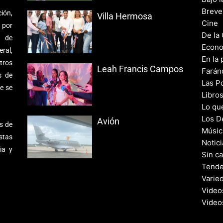
Breve
ión,
Villa Hermosa
Cine
 por
De la
s de
Econo
ral,
En la 
tros
Leah Francis Campos
Farán
s de
Las Po
e se
Libro
Lo qu
Los D
Avión
s de
Músic
stas
Notic
ia y
Sin c
Tende
Varie
Video
Video