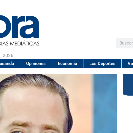
Buscar
, 2026
pasando
Opiniones
Economía
Los Deportes
Va