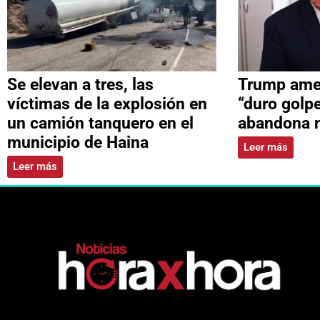
Se elevan a tres, las
Trump ame
víctimas de la explosión en
“duro golpe
un camión tanquero en el
abandona 
municipio de Haina
Leer más
Leer más