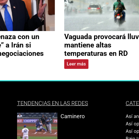
naza con un
Vaguada provocará lluv
” a Irán si
mantiene altas
negociaciones
temperaturas en RD
Leer más
TENDENCIAS EN LAS REDES
CATE
Caminero
Así a
Así o
Así o
Bajo l