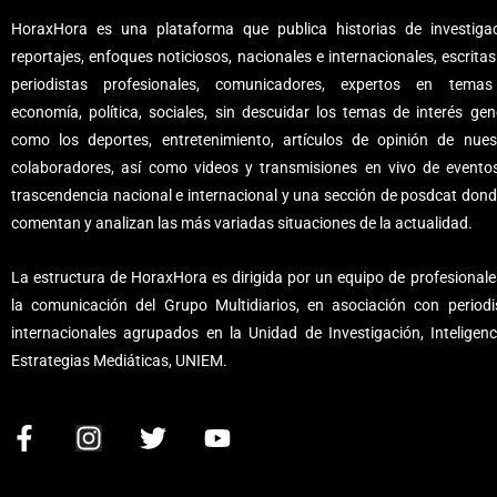
HoraxHora es una plataforma que publica historias de investigac
reportajes, enfoques noticiosos, nacionales e internacionales, escritas
periodistas profesionales, comunicadores, expertos en tema
economía, política, sociales, sin descuidar los temas de interés gene
como los deportes, entretenimiento, artículos de opinión de nues
colaboradores, así como videos y transmisiones en vivo de evento
trascendencia nacional e internacional y una sección de posdcat dond
comentan y analizan las más variadas situaciones de la actualidad.
La estructura de HoraxHora es dirigida por un equipo de profesionale
la comunicación del Grupo Multidiarios, en asociación con periodi
internacionales agrupados en la Unidad de Investigación, Inteligenc
Estrategias Mediáticas, UNIEM.
F
I
T
Y
a
n
w
o
c
s
i
u