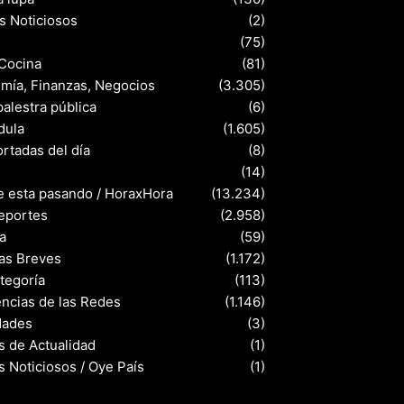
s Noticiosos
(2)
(75)
 Cocina
(81)
mía, Finanzas, Negocios
(3.305)
palestra pública
(6)
dula
(1.605)
rtadas del día
(8)
s
(14)
e esta pasando / HoraxHora
(13.234)
eportes
(2.958)
a
(59)
ias Breves
(1.172)
ategoría
(113)
ncias de las Redes
(1.146)
dades
(3)
s de Actualidad
(1)
s Noticiosos / Oye País
(1)