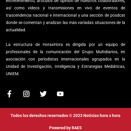
entretenimiento, artículos de opinión de nuestros colaboradores,
así como videos y transmisiones en vivo de eventos de
trascendencia nacional e internacional y una sección de posdcat
donde se comentan y analizan las más variadas situaciones de la
actualidad.
La estructura de HoraxHora es dirigida por un equipo de
profesionales de la comunicación del Grupo Multidiarios, en
asociación con periodistas internacionales agrupados en la
Unidad de Investigación, Inteligencia y Estrategias Mediáticas,
UNIEM.
F
I
T
Y
a
n
w
o
c
s
i
u
e
t
t
t
Todos los derechos reservados © 2023 Noticias hora x hora
b
a
t
u
o
g
e
b
Powered by
RAES