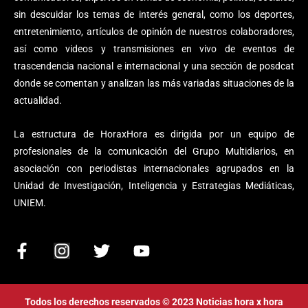
sin descuidar los temas de interés general, como los deportes,
entretenimiento, artículos de opinión de nuestros colaboradores,
así como videos y transmisiones en vivo de eventos de
trascendencia nacional e internacional y una sección de posdcat
donde se comentan y analizan las más variadas situaciones de la
actualidad.
La estructura de HoraxHora es dirigida por un equipo de
profesionales de la comunicación del Grupo Multidiarios, en
asociación con periodistas internacionales agrupados en la
Unidad de Investigación, Inteligencia y Estrategias Mediáticas,
UNIEM.
F
I
T
Y
a
n
w
o
c
s
i
u
e
t
t
t
Todos los derechos reservados © 2023 Noticias hora x hora